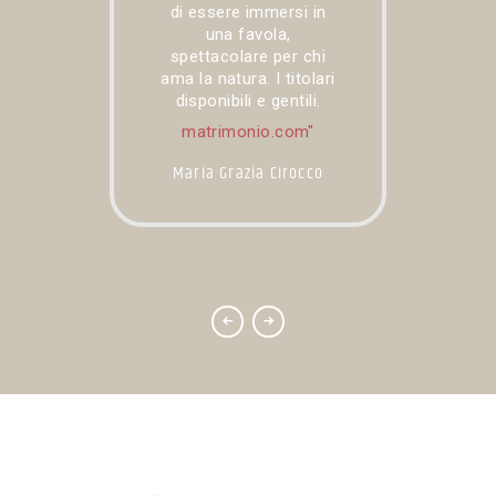
 che
di essere immersi in
be
una favola,
ibo
spettacolare per chi
pe
zio
ama la natura. I titolari
ri
disponibili e gentili.
sc
matrimonio.com
o
Maria Grazia Cirocco